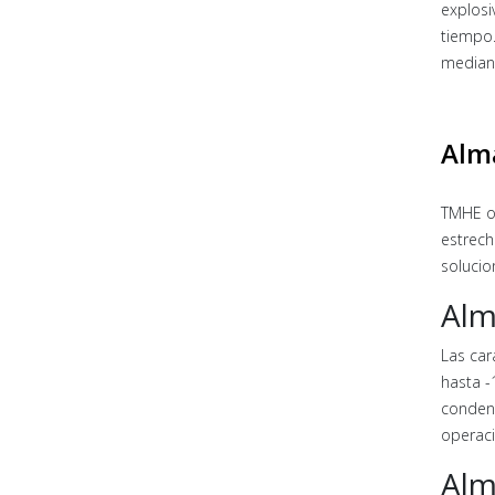
explosi
tiempo.
mediant
Alm
TMHE of
estrech
solucio
Alm
Las car
hasta -
condens
operaci
Alm