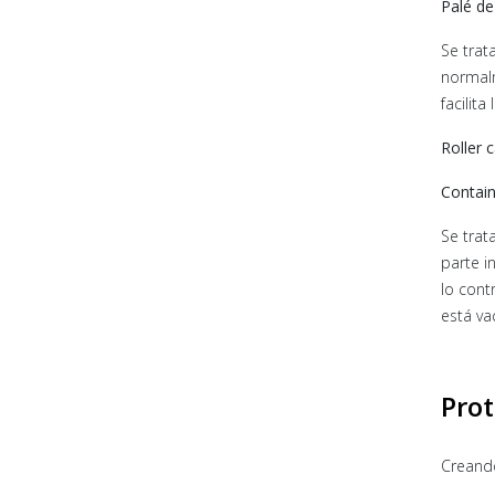
Palé de
Se trat
normalm
facilit
Roller 
Contain
Se trat
parte i
lo cont
está va
Prot
Creand