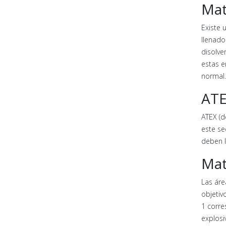
Mat
Existe 
llenado
disolve
estas e
normal.
ATE
ATEX (d
este se
deben l
Mat
Las áre
objetiv
1 corre
explosi