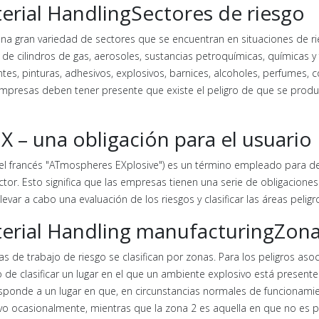
erial HandlingSectores de riesgo
una gran variedad de sectores que se encuentran en situaciones de ri
 de cilindros de gas, aerosoles, sustancias petroquímicas, químicas 
ntes, pinturas, adhesivos, explosivos, barnices, alcoholes, perfumes,
mpresas deben tener presente que existe el peligro de que se produ
X – una obligación para el usuario
el francés "ATmospheres EXplosive") es un término empleado para de
ctor. Esto significa que las empresas tienen una serie de obligaciones y
levar a cabo una evaluación de los riesgos y clasificar las áreas pelig
erial Handling manufacturingZon
as de trabajo de riesgo se clasifican por zonas. Para los peligros asoc
o de clasificar un lugar en el que un ambiente explosivo está presen
sponde a un lugar en que, en circunstancias normales de funcionam
vo ocasionalmente, mientras que la zona 2 es aquella en que no es