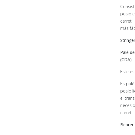
Consist
posible
carreti
más fác
Stringe
Palé de
(CDA).
Este es
Es palé
posibil
el tran
necesid
carreti
Bearer 