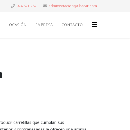
924 671 257
OCASIÓN
EMPRESA
CONTACTO
n
oducir carretillas que cumplan sus
nterior y contrapesadas le ofrecen una amplia