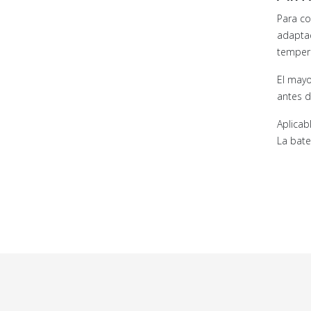
Para co
adaptac
tempera
El mayo
antes d
Aplicab
La bate