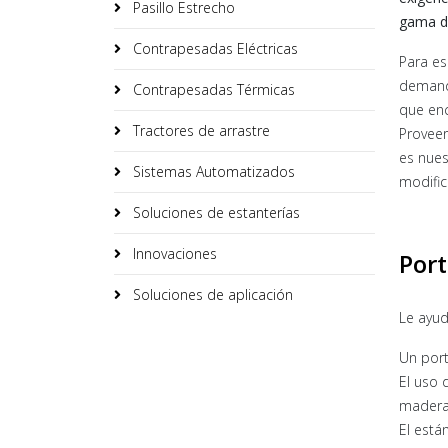
Pasillo Estrecho
gama de
Contrapesadas Eléctricas
Para es
demanda
Contrapesadas Térmicas
que enc
Tractores de arrastre
Proveer
es nues
Sistemas Automatizados
modific
Soluciones de estanterías
Innovaciones
Por
Soluciones de aplicación
Le ayu
Un port
El uso 
madera,
El está