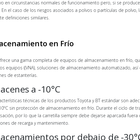
vo en circunstancias normales de funcionamiento pero, si se produce
 En el caso de los riesgos asociados a polvos o partículas de polvo, 
e definiciones similares.
acenamiento en Frío
rece una gama completa de equipos de almacenamiento en frío, que
os equipos ((VNA), soluciones de almacenamiento automatizado, así 
nes de estanterías.
acenes a -10°C
acterísticas técnicas de los productos Toyota y BT estándar son ad
10ºC sin protección de almacenamiento en frío. Durante el ciclo de trab
ación, por lo que la carretilla siempre debe dejarse aparcada fuera 
ones de recarga y mantenimiento.
acenamientos por debajo de -30°