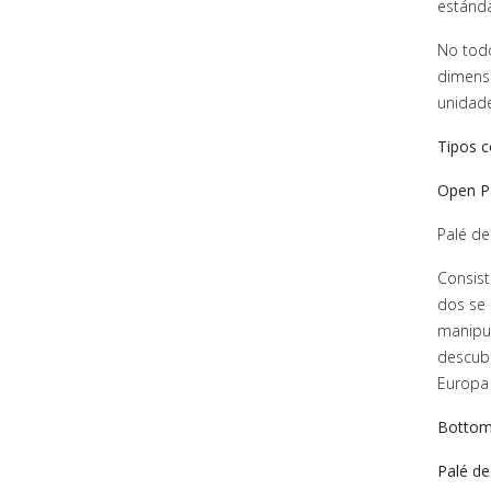
estánda
No todo
dimensi
unidade
Tipos 
Open Pa
Palé de
Consist
dos se 
manipul
descubi
Europa 
Bottom 
Palé de