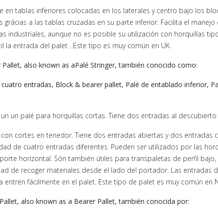
e en tablas inferiores colocadas en los laterales y centro bajo los bl
s grácias a las tablas cruzadas en su parte inferior. Facilita el mane
llas industriales, aunque no es posible su utilización con horquillas ti
il la entrada del palet . Este tipo es muy común en UK.
r Pallet, also known as aPalé Stringer, también conocido como:
 cuatro entradas, Block & bearer pallet, Palé de entablado inferior, 
 un un palé para horquillas cortas. Tiene dos entradas al descubierto
 con cortes en tenedor. Tiene dos entradas abiertas y dos entradas cru
idad de cuatro entradas diferentes. Pueden ser utilizados por las horqu
sporte horizontal. Són también útiles para transpaletas de perfil bajo, 
ad de recoger materiales desde el lado del portador. Las entradas de 
lla entren fácilmente en el palet. Este tipo de palet es muy común en N
Pallet, also known as a Bearer Pallet, también conocida por: