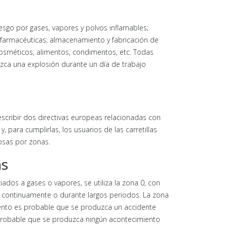
esgo por gases, vapores y polvos inflamables;
y farmacéuticas; almacenamiento y fabricación de
 cosméticos, alimentos, condimentos, etc. Todas
zca una explosión durante un día de trabajo
scribir dos directivas europeas relacionadas con
, para cumplirlas, los usuarios de las carretillas
rosas por zonas.
as
iados a gases o vapores, se utiliza la zona 0, con
te continuamente o durante largos periodos. La zona
iento es probable que se produzca un accidente
 probable que se produzca ningún acontecimiento