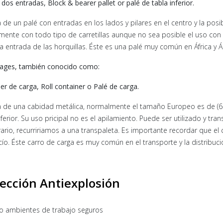
 dos entradas, Block & bearer pallet or palé de tabla inferior.
a de un palé con entradas en los lados y pilares en el centro y la posib
ente con todo tipo de carretillas aunque no sea posible el uso con la
a la entrada de las horquillas. Éste es una palé muy común en África y Á
cages, también conocido como:
er de carga, Roll container o Palé de carga.
a de una cabidad metálica, normalmente el tamaño Europeo es de (60
nferior. Su uso pricipal no es el apilamiento. Puede ser utilizado y tr
rario, recurririamos a una transpaleta. Es importante recordar que el 
cío. Éste carro de carga es muy común en el transporte y la distribuci
ección Antiexplosión
o ambientes de trabajo seguros