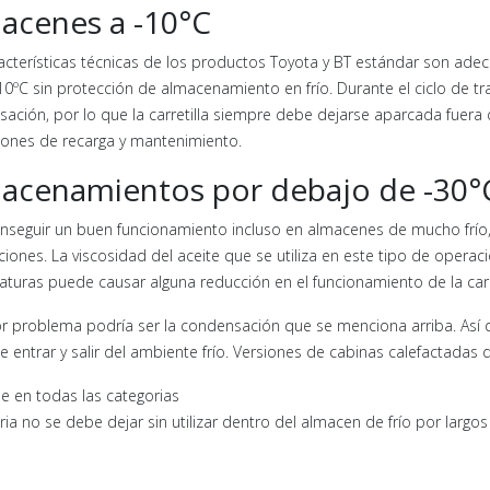
acenes a -10°C
acterísticas técnicas de los productos Toyota y BT estándar son ad
10ºC sin protección de almacenamiento en frío. Durante el ciclo de trab
ación, por lo que la carretilla siempre debe dejarse aparcada fuera 
ones de recarga y mantenimiento.
acenamientos por debajo de -30°
nseguir un buen funcionamiento incluso en almacenes de mucho frío,
iones. La viscosidad del aceite que se utiliza en este tipo de operaci
turas puede causar alguna reducción en el funcionamiento de la carre
r problema podría ser la condensación que se menciona arriba. Así qu
e entrar y salir del ambiente frío. Versiones de cabinas calefactadas 
le en todas las categorias
ria no se debe dejar sin utilizar dentro del almacen de frío por larg