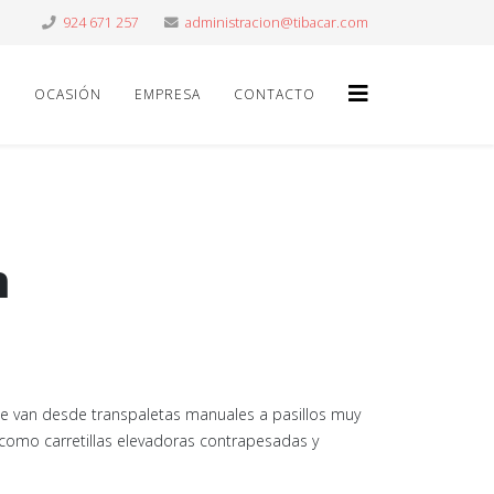
924 671 257
OCASIÓN
EMPRESA
CONTACTO
n
 van desde transpaletas manuales a pasillos muy
como carretillas elevadoras contrapesadas y